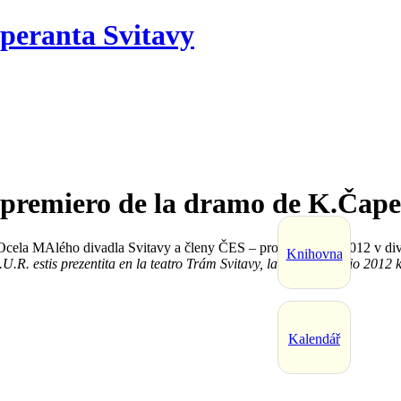
premiero de la dramo de K.Čape
cela MAlého divadla Svitavy a členy ČES – proběhlo 19.7.2012 v di
Knihovna
.R. estis prezentita en la teatro Trám Svitavy, la 19-an de julio 201
Kalendář